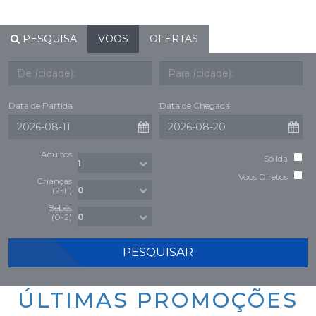
PESQUISA
VOOS
OFERTAS
Data de Partida
Data de Chegada
Adultos
Só Ida
Voos Diretos
Crianças
(2-11)
Bebés
(0-2)
PESQUISAR
ÚLTIMAS PROMOÇÕES