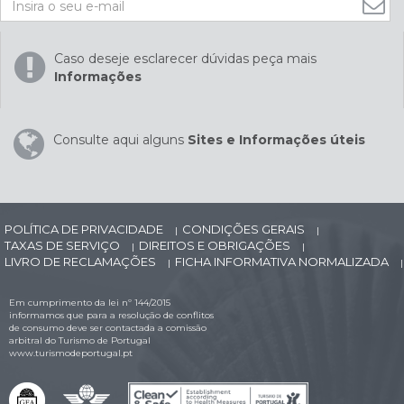
Caso deseje esclarecer dúvidas peça mais
Informações
Consulte aqui alguns
Sites e Informações úteis
POLÍTICA DE PRIVACIDADE
CONDIÇÕES GERAIS
|
|
TAXAS DE SERVIÇO
DIREITOS E OBRIGAÇÕES
|
|
LIVRO DE RECLAMAÇÕES
FICHA INFORMATIVA NORMALIZADA
|
|
Em cumprimento da lei nº 144/2015
informamos que para a resolução de conflitos
de consumo deve ser contactada a comissão
arbitral do Turismo de Portugal
www.turismodeportugal.pt