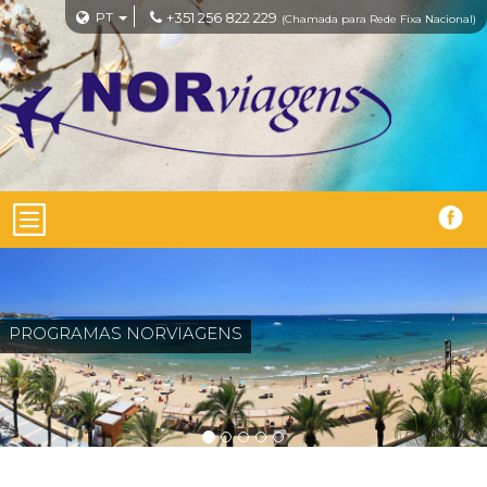
PT
+351 256 822 229
(Chamada para Rede Fixa Nacional)
MADEIRA
Circuitos