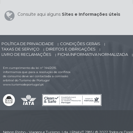
Consulte aqui alguns
Sites e Informações úteis
POLÍTICA DE PRIVACIDADE
CONDIÇÕES GERAIS
|
|
TAXAS DE SERVIÇO
DIREITOS E OBRIGAÇÕES
|
|
LIVRO DE RECLAMAÇÕES
FICHA INFORMATIVA NORMALIZADA
|
|
Em cumprimento da lei nº 144/2015
informamos que para a resolução de conflitos
de consumo deve ser contactada a comissão
arbitral do Turismo de Portugal
www.turismodeportugal.pt
Nelson Pinho - Viagens e Turismo, Lda. | RNAVT 2185 | © 2022 Todos os Direi